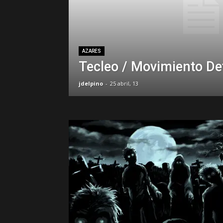
AZARES
Tecleo / Movimiento De
jdelpino
-
25 abril, 13