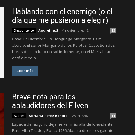
Hablando con el enemigo (o el
día que me pusieron a elegir)
Andreina.S
-
4 noviembre, 12
Descontento
13
Caso: Es Dicembre. Es Juangriego-Margarita. Es mi
abuelo. El señor Mengano de los Palotes. Caso: Son dos
horas de cola bajo un sol inclemente, en el Mercal que
está a media...
Leer más
Breve nota para los
aplaudidores del Filven
Adriana Pérez Bonilla
-
25 marzo, 11
Azares
11
Espada del augurio déjame ver más allá de lo evidente
Para Alba Tirado y Poeta 1986 Alba, tú dices lo siguiente: