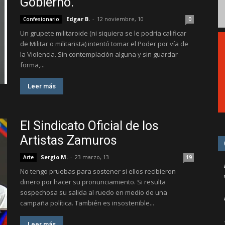
Gobierno.
Edgar B.
-
12 noviembre, 10
Confesionario
0
Un grupete militaroide (ni siquiera se le podría calificar
de Militar o militarista) intentó tomar el Poder por vía de
la Violencia. Sin contemplación alguna y sin guardar
forma,...
Leer más
El Sindicato Oficial de los
Artistas Zamuros
Sergio M.
-
23 marzo, 13
Arte
19
No tengo pruebas para sostener si ellos recibieron
dinero por hacer su pronunciamiento. Si resulta
sospechosa su salida al ruedo en medio de una
campaña política. También es insostenible...
Leer más