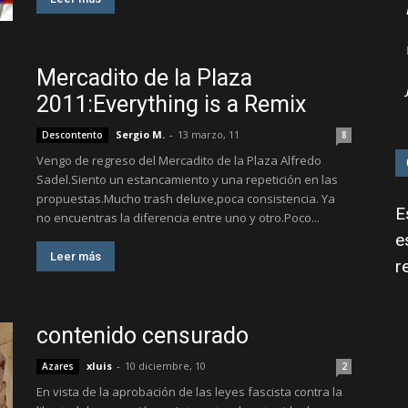
Mercadito de la Plaza
2011:Everything is a Remix
Sergio M.
-
13 marzo, 11
Descontento
8
Vengo de regreso del Mercadito de la Plaza Alfredo
Sadel.Siento un estancamiento y una repetición en las
propuestas.Mucho trash deluxe,poca consistencia. Ya
E
no encuentras la diferencia entre uno y otro.Poco...
e
Leer más
r
contenido censurado
xluis
-
10 diciembre, 10
Azares
2
En vista de la aprobación de las leyes fascista contra la