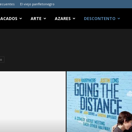
recuentes
El viejo panfletonegro
TACADOS
ARTE
AZARES
DESCONTENTO
ro