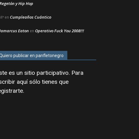
Regetón y Hip Hop
Cumpleaños Cuántico
Mª
en
Jamarcus Eaton
Operativo Fuck You 2008!!!
en
Quiero publicar en panfletonegro
ste es un sitio participativo. Para
scribir aquí sólo tienes que
egistrarte
.