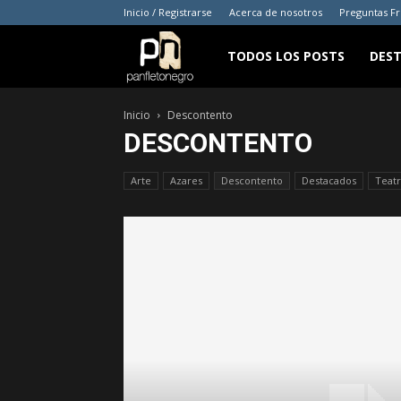
Inicio / Registrarse
Acerca de nosotros
Preguntas F
panfletonegro
TODOS LOS POSTS
DES
Inicio
Descontento
DESCONTENTO
Arte
Azares
Descontento
Destacados
Teat