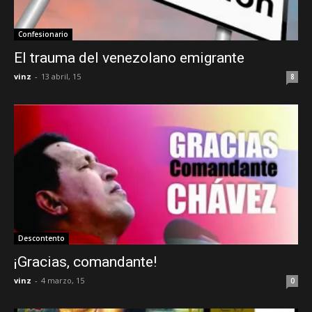
Confesionario
El trauma del venezolano emigrante
vinz
-
13 abril, 15
8
Descontento
¡Gracias, comandante!
vinz
-
4 marzo, 15
0