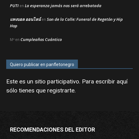
PUTI
La esperanza jamás nos será arrebatada
en
แทงบอล ออนไลน์
Son de la Calle: Funeral de Regetón y Hip
en
Hop
Cumpleaños Cuántico
Mª
en
Quiero publicar en panfletonegro
Este es un sitio participativo. Para escribir aquí
sólo tienes que
registrarte
.
RECOMENDACIONES DEL EDITOR