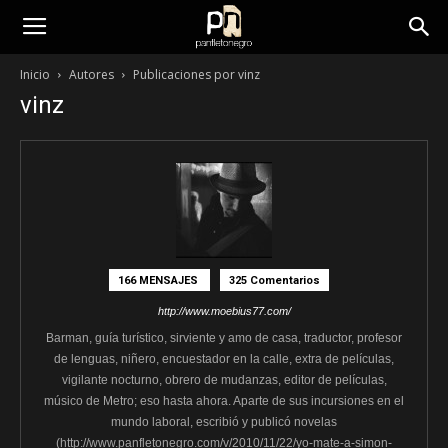
panfletonegro
Inicio
Autores
Publicaciones por vinz
vinz
166 MENSAJES
325 Comentarios
http://www.moebius77.com/
Barman, guía turístico, sirviente y amo de casa, traductor, profesor
de lenguas, niñero, encuestador en la calle, extra de películas,
vigilante nocturno, obrero de mudanzas, editor de películas,
músico de Metro; eso hasta ahora. Aparte de sus incursiones en el
mundo laboral, escribió y publicó novelas
(http://www.panfletonegro.com/v/2010/11/22/yo-mate-a-simon-