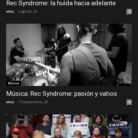
Rec Syndrome: la huída hacia adelante
vinz
-
2 agosto, 22
0
Música
Música: Rec Syndrome: pasión y vatios
vinz
-
17 septiembre, 20
0