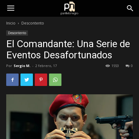
panfletonegro
Inicio
Descontento
Descontento
El Comandante: Una Serie de
Eventos Desafortunados
Por
Sergio M.
-
2 febrero, 17
1553
0