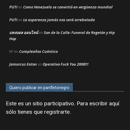
PUTI
Como Venezuela se convirtió en vergüenza mundial
en
PUTI
La esperanza jamás nos será arrebatada
en
แทงบอล ออนไลน์
Son de la Calle: Funeral de Regetón y Hip
en
Hop
Cumpleaños Cuántico
Mª
en
Jamarcus Eaton
Operativo Fuck You 2008!!!
en
Quiero publicar en panfletonegro
Este es un sitio participativo. Para escribir aquí
sólo tienes que
registrarte
.