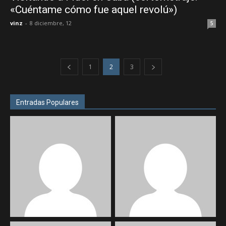
«Cuéntame cómo fue aquel revolú»)
vinz
-
8 diciembre, 12
5
1
2
3
Entradas Populares