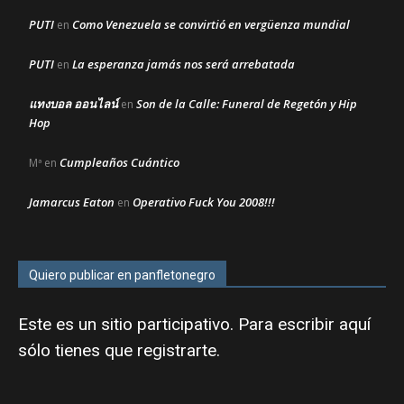
PUTI
Como Venezuela se convirtió en vergüenza mundial
en
PUTI
La esperanza jamás nos será arrebatada
en
แทงบอล ออนไลน์
Son de la Calle: Funeral de Regetón y Hip
en
Hop
Cumpleaños Cuántico
Mª
en
Jamarcus Eaton
Operativo Fuck You 2008!!!
en
Quiero publicar en panfletonegro
Este es un sitio participativo. Para escribir aquí
sólo tienes que
registrarte
.