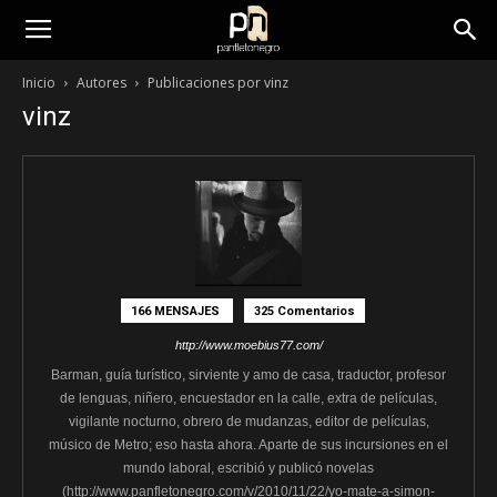
panfletonegro
Inicio
Autores
Publicaciones por vinz
vinz
166 MENSAJES
325 Comentarios
http://www.moebius77.com/
Barman, guía turístico, sirviente y amo de casa, traductor, profesor
de lenguas, niñero, encuestador en la calle, extra de películas,
vigilante nocturno, obrero de mudanzas, editor de películas,
músico de Metro; eso hasta ahora. Aparte de sus incursiones en el
mundo laboral, escribió y publicó novelas
(http://www.panfletonegro.com/v/2010/11/22/yo-mate-a-simon-