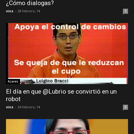
¿Cómo dialogas?
vinz
-
28 febrero, 14
1
Azares
El día en que @Lubrio se convirtió en un
robot
vinz
-
24 febrero, 14
5