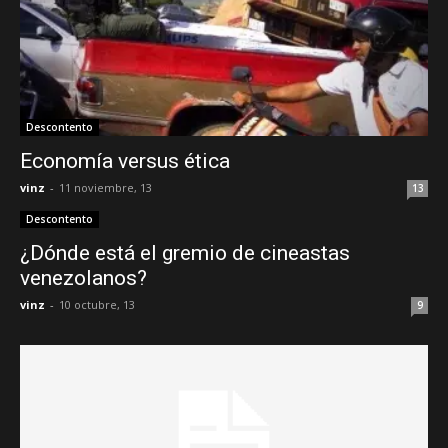
Descontento
Economía versus ética
vinz
-
11 noviembre, 13
13
Descontento
¿Dónde está el gremio de cineastas
venezolanos?
vinz
-
10 octubre, 13
9