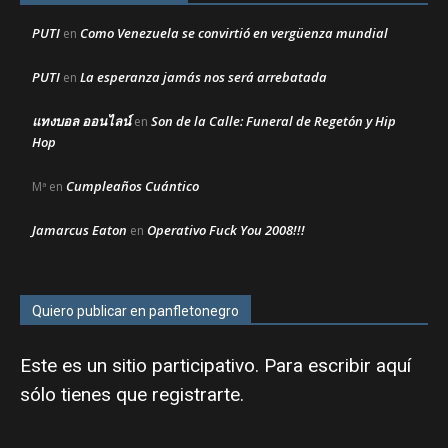
PUTI
Como Venezuela se convirtió en vergüenza mundial
en
PUTI
La esperanza jamás nos será arrebatada
en
แทงบอล ออนไลน์
Son de la Calle: Funeral de Regetón y Hip
en
Hop
Cumpleaños Cuántico
Mª
en
Jamarcus Eaton
Operativo Fuck You 2008!!!
en
Quiero publicar en panfletonegro
Este es un sitio participativo. Para escribir aquí
sólo tienes que
registrarte
.