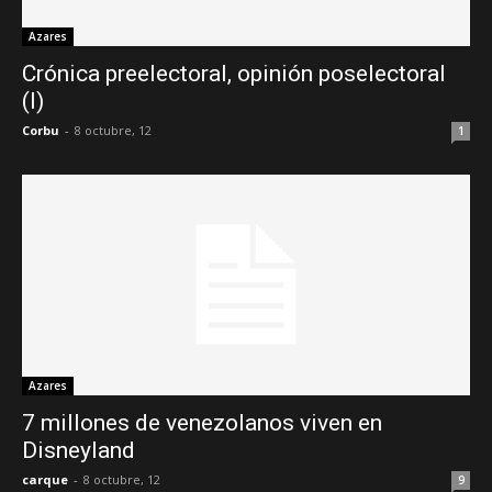
Azares
Crónica preelectoral, opinión poselectoral
(I)
Corbu
-
8 octubre, 12
1
Azares
7 millones de venezolanos viven en
Disneyland
carque
-
8 octubre, 12
9