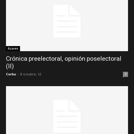
Azares
Crónica preelectoral, opinión poselectoral
(II)
Corbu
-
8 octubre, 12
1