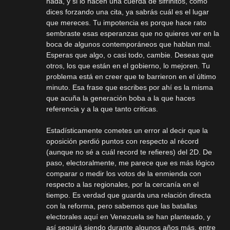
nada, y si lo hacen una cuerda de sifrinitos, como
dices forzando una cita, ya sabrás cuál es el lugar
que mereces. Tu impotencia es porque hace rato
sembraste esas esperanzas que no quieres ver en la
boca de algunos contemporáneos que hablan mal.
Esperas que algo, o casi todo, cambie. Deseas que
otros, los que están en el gobierno, lo mejoren. Tu
problema está en creer que te barrieron en el último
minuto. Esa frase que escribes por ahí es la misma
que acuña la generación boba a la que haces
referencia y a la que tanto criticas.
Estadísticamente cometes un error al decir que la
oposición perdió puntos con respecto al récord
(aunque no sé a cuál record te refieres) del 2D. De
paso, electoralmente, me parece que es más lógico
comparar o medir los votos de la enmienda con
respecto a las regionales, por la cercanía en el
tiempo. Es verdad que guarda una relación directa
con la reforma, pero sabemos que las batallas
electorales aquí en Venezuela se han planteado, y
así seguirá siendo durante algunos años más, entre