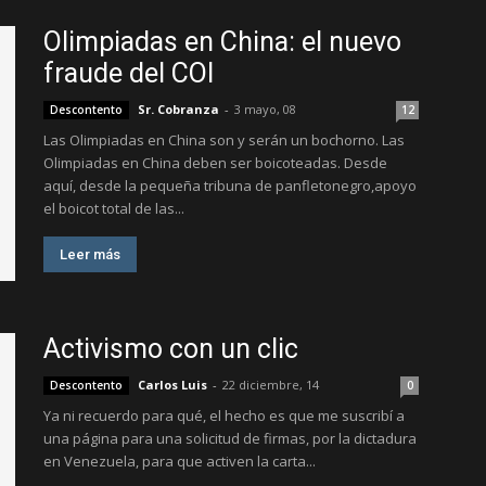
Olimpiadas en China: el nuevo
fraude del COI
Sr. Cobranza
-
3 mayo, 08
Descontento
12
Las Olimpiadas en China son y serán un bochorno. Las
Olimpiadas en China deben ser boicoteadas. Desde
aquí, desde la pequeña tribuna de panfletonegro,apoyo
el boicot total de las...
Leer más
Activismo con un clic
Carlos Luis
-
22 diciembre, 14
Descontento
0
Ya ni recuerdo para qué, el hecho es que me suscribí a
una página para una solicitud de firmas, por la dictadura
en Venezuela, para que activen la carta...