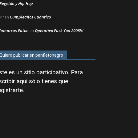
Regetón y Hip Hop
Cumpleaños Cuántico
Mª
en
Jamarcus Eaton
Operativo Fuck You 2008!!!
en
Quiero publicar en panfletonegro
ste es un sitio participativo. Para
scribir aquí sólo tienes que
egistrarte
.