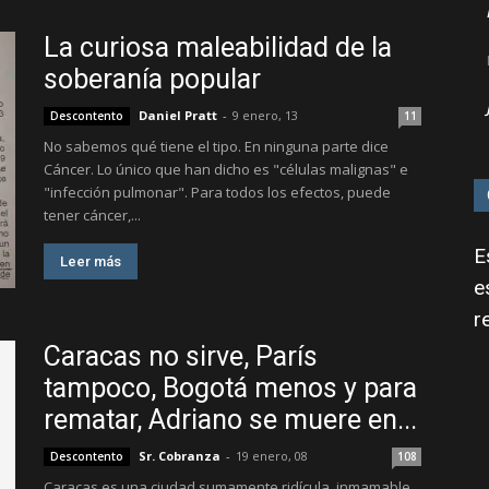
La curiosa maleabilidad de la
soberanía popular
Daniel Pratt
-
9 enero, 13
Descontento
11
No sabemos qué tiene el tipo. En ninguna parte dice
Cáncer. Lo único que han dicho es "células malignas" e
"infección pulmonar". Para todos los efectos, puede
tener cáncer,...
E
Leer más
e
r
Caracas no sirve, París
tampoco, Bogotá menos y para
rematar, Adriano se muere en...
Sr. Cobranza
-
19 enero, 08
Descontento
108
Caracas es una ciudad sumamente ridícula, inmamable,