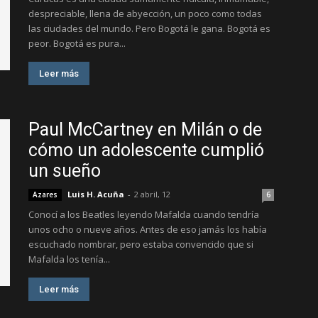
despreciable, llena de abyección, un poco como todas
las ciudades del mundo. Pero Bogotá le gana. Bogotá es
peor. Bogotá es pura...
Leer más
Paul McCartney en Milán o de
cómo un adolescente cumplió
un sueño
Luis H. Acuña
-
2 abril, 12
Azares
6
Conocí a los Beatles leyendo Mafalda cuando tendría
unos ocho o nueve años. Antes de eso jamás los había
escuchado nombrar, pero estaba convencido que si
Mafalda los tenía...
Leer más