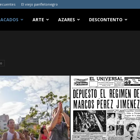
recuentes
El viejo panfletonegro
TACADOS
ARTE
AZARES
DESCONTENTO
ro