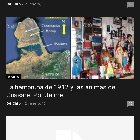
EvilChip
-
29 enero, 13
17
Azares
La hambruna de 1912 y las ánimas de
Guasare. Por Jaime...
EvilChip
-
24 enero, 13
10