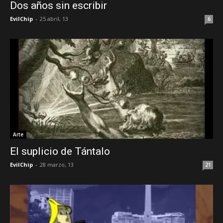
Dos años sin escribir
EvilChip
-
25 abril, 13
6
Arte
El suplicio de Tántalo
EvilChip
-
28 marzo, 13
21