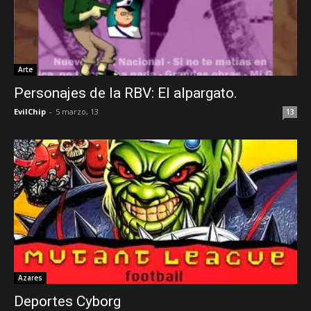
Arte
Personajes de la RBV: El alpargato.
EvilChip
-
5 marzo, 13
13
Azares
Deportes Cyborg