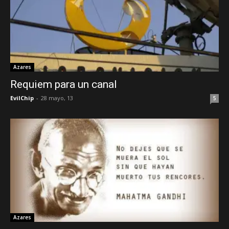
Azares
Requiem para un canal
EvilChip
-
28 mayo, 13
5
Azares