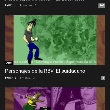
EvilChip
-
11 marzo, 13
102
Arte
Personajes de la RBV: El suidadano
EvilChip
-
8 marzo, 13
2