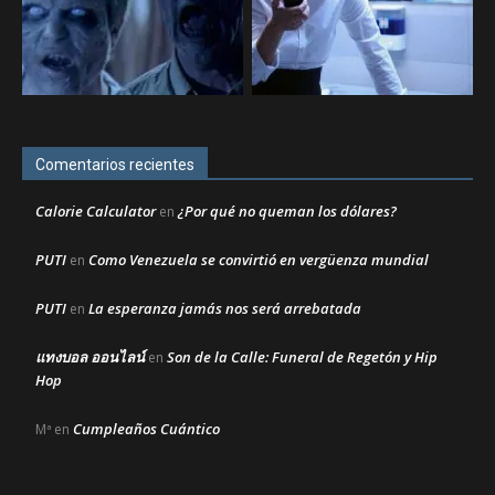
Comentarios recientes
Calorie Calculator
¿Por qué no queman los dólares?
en
PUTI
Como Venezuela se convirtió en vergüenza mundial
en
PUTI
La esperanza jamás nos será arrebatada
en
แทงบอล ออนไลน์
Son de la Calle: Funeral de Regetón y Hip
en
Hop
Cumpleaños Cuántico
Mª
en