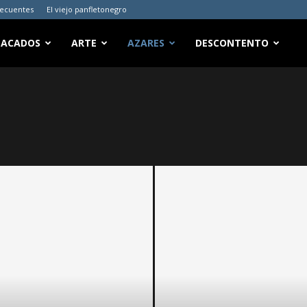
recuentes
El viejo panfletonegro
TACADOS
ARTE
AZARES
DESCONTENTO