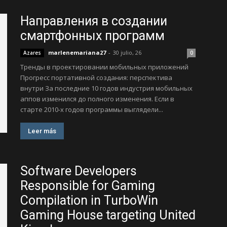
Направления в создании
смартфонных программ
marlenemariana27
-
30 julio, 26
Azares
0
Тренды в проектировании мобильных приложений
Прогресс портативной создания: перспектива
внутри За последние 10 годов индустрия мобильных
аппов изменился до полного изменения. Если в
старте 2010-х годов программы выглядели...
Leer más
Software Developers
Responsible for Gaming
Compilation in TurboWin
Gaming House targeting United