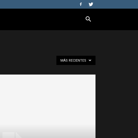
MÁS RECIENTES