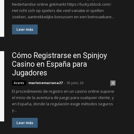
Nederlandse online gokmarkt https://luckysblock.com/.
Het richt zich op spelers die veel variatie in spellen
zoeken, aantrekkelijke bonussen en een betrouwbare...
Leer más
Cómo Registrarse en Spinjoy
Casino en España para
Jugadores
marlenemariana27
-
30 julio, 26
Azares
0
El procedimiento de registro en un casino online supone
el inicio de la aventura de juego para cualquier cliente, y
en España, donde la regulación exige métodos seguros
y...
Leer más