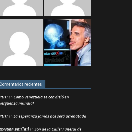
Comentarios recientes
PUTI
Como Venezuela se convirtió en
en
vergüenza mundial
PUTI
La esperanza jamás nos será arrebatada
en
แทงบอล ออนไลน์
Son de la Calle: Funeral de
en