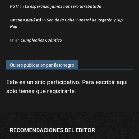
PUTI
La esperanza jamás nos será arrebatada
en
แทงบอล ออนไลน์
Son de la Calle: Funeral de Regetón y Hip
en
Hop
Cumpleaños Cuántico
Mª
en
Quiero publicar en panfletonegro
Este es un sitio participativo. Para escribir aquí
sólo tienes que
registrarte
.
RECOMENDACIONES DEL EDITOR