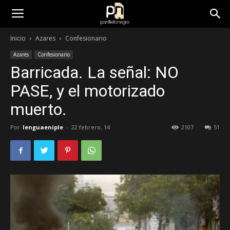
panfletonegro
Inicio
Azares
Confesionario
Azares
Confesionario
Barricada. La señal: NO
PASE, y el motorizado
muerto.
Por
lenguaeniple
-
22 febrero, 14
2107
51