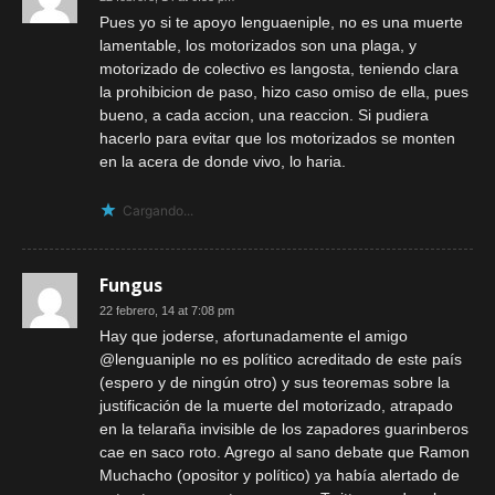
Pues yo si te apoyo lenguaeniple, no es una muerte
lamentable, los motorizados son una plaga, y
motorizado de colectivo es langosta, teniendo clara
la prohibicion de paso, hizo caso omiso de ella, pues
bueno, a cada accion, una reaccion. Si pudiera
hacerlo para evitar que los motorizados se monten
en la acera de donde vivo, lo haria.
Cargando...
Fungus
22 febrero, 14 at 7:08 pm
Hay que joderse, afortunadamente el amigo
@lenguaniple no es político acreditado de este país
(espero y de ningún otro) y sus teoremas sobre la
justificación de la muerte del motorizado, atrapado
en la telaraña invisible de los zapadores guarinberos
cae en saco roto. Agrego al sano debate que Ramon
Muchacho (opositor y político) ya había alertado de