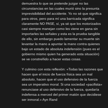
demuestra lo que se pretende juzgar no las
circunstancias en las cuales murió sino la presunta
imprevisibilidad del accidente. Yo no sé que significa
para otros, pero para mí una barricada significa
claramente NO PASE, sí, ya sé que los motorizados
casi siempre manejan como les viene en gana sin
importarles las señales y esta es la prueba tangible
de ello, sin embargo puedo lamentar su muerte sin
levantar la mano a apuntar la mano contra quienes
bajo un estado de absoluta indefensión (pues es el
gobierno mismo quien ha generado esta situación)
se ve constreñido a hacer estas cosas.
Y culmino con esta reflexión: «Todas las razones que
hacen que el inicio de fuerza física sea un mal
absoluto, hacen que el uso defensivo de la fuerza
sea un imperativo moral. Si una sociedad «pacifista»
renunciase al uso defensivo de la fuerza, quedaría
indefensa a merced del primer matón que decidiese
ser inmoral.» Ayn Rand