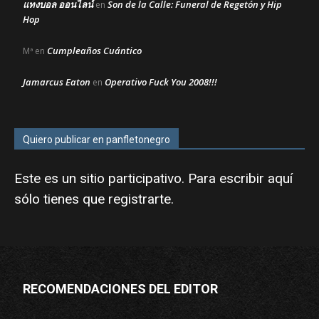
แทงบอล ออนไลน์
Son de la Calle: Funeral de Regetón y Hip
en
Hop
Cumpleaños Cuántico
Mª
en
Jamarcus Eaton
Operativo Fuck You 2008!!!
en
Quiero publicar en panfletonegro
Este es un sitio participativo. Para escribir aquí
sólo tienes que
registrarte
.
RECOMENDACIONES DEL EDITOR