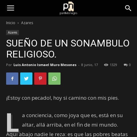
panfletonegro
Inicio
Azares
Azares
SUEÑO DE UN SONAMBULO
RELIGIOSO.
Por
Luis Antonio Ismael Muro Mesones
-
8 junio, 17
1329
0
¡Estoy con pecado!, hoy si camino con mis pies.
L
a conciencia, como joya que es, está en su
altar, allá arriba, en el fin de mi mundo.
Aquí abajo nadie le reza: es que las pobres beatas