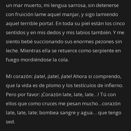
un mar muerto, mi lengua sarrosa, sin detenerse
con fruición lame aquel manjar, y sigo lamiendo
aquel terrible portal. En toda su piel están los cinco
sentidos y en mis dedos y mis labios también. Y me
siento bebé succionando sus enormes pezones sin
leche. Mientras ella se retuerce como serpiente en
fuego mordiéndose la cola.
Mi corazón: ¡late!, ¡late!, ¡late! Ahora si comprendo,
que la vida es de plomo y los testículos de infierno.
Pero por favor: ¡Corazón late, late, late…! Tú con
ellos que como cruces me pesan mucho…corazón
late, late, late; bombea sangre y agua… que tengo
sed.