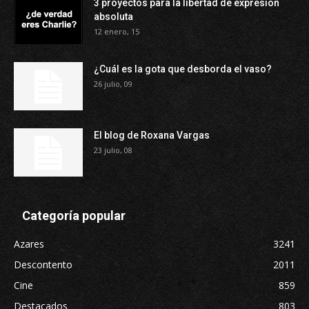
3 proyectos para la libertad de expresión
absoluta
12 enero, 15
¿Cuál es la gota que desborda el vaso?
26 julio, 09
El blog de Roxana Vargas
23 julio, 08
Categoría popular
Azares
3241
Descontento
2011
Cine
859
Destacados
803