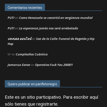
Comentarios recientes
PUTI
Como Venezuela se convirtió en vergüenza mundial
en
PUTI
La esperanza jamás nos será arrebatada
en
แทงบอล ออนไลน์
Son de la Calle: Funeral de Regetón y Hip
en
Hop
Cumpleaños Cuántico
Mª
en
Jamarcus Eaton
Operativo Fuck You 2008!!!
en
Quiero publicar en panfletonegro
Este es un sitio participativo. Para escribir aquí
sólo tienes que
registrarte
.