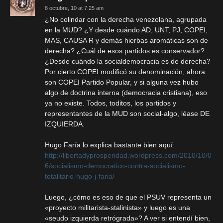
8 octubre, 10 at 7:25 am
¿No colindar con la derecha venezolana, agrupada
en la MUD? ¿Y desde cuándo AD, UNT, PJ, COPEI,
MAS, CAUSA R y demás hierbas aromáticas son de
derecha? ¿Cuál de esos partidos es conservador?
¿Desde cuándo la socialdemocracia es de derecha?
Por cierto COPEI modificó su denominación, ahora
son COPEI Partido Popular, y si alguna vez hubo
algo de doctrina interna (democracia cristiana), eso
ya no existe. Todos, toditos, los partidos y
representantes de la MUD son social-algo, léase DE
IZQUIERDA.
Hugo Faría lo explica bastante bien aquí:
http://libertadyprosperidad.wordpress.com/2010/10/0
6/socialismo-democratico-contra-socialismo-
totalitario-hugo-j-faria/
Luego, ¿cómo es eso de que el PSUV representa un
«proyecto militarista-stalinista» y luego es una
«seudo izquierda retrógrada»? A ver si entendí bien,