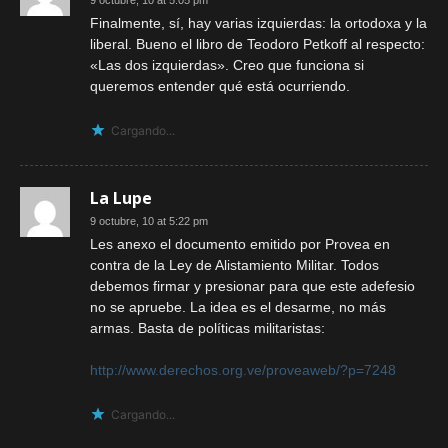
9 octubre, 10 at 5:05 pm
Finalmente, sí, hay varias izquierdas: la ortodoxa y la
liberal. Bueno el libro de Teodoro Petkoff al respecto:
«Las dos izquierdas». Creo que funciona si
queremos entender qué está ocurriendo.
Cargando...
La Lupe
9 octubre, 10 at 5:22 pm
Les anexo el documento emitido por Provea en
contra de la Ley de Alistamiento Militar. Todos
debemos firmar y presionar para que este adefesio
no se apruebe. La idea es el desarme, no más
armas. Basta de políticas militaristas:
http://www.derechos.org.ve/proveaweb/?p=7248
Cargando...