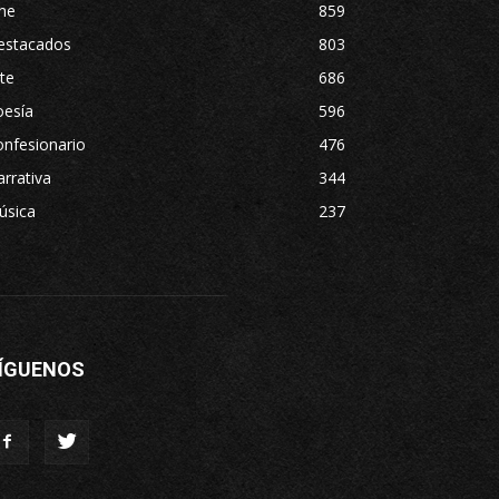
ne
859
estacados
803
te
686
oesía
596
nfesionario
476
rrativa
344
úsica
237
ÍGUENOS