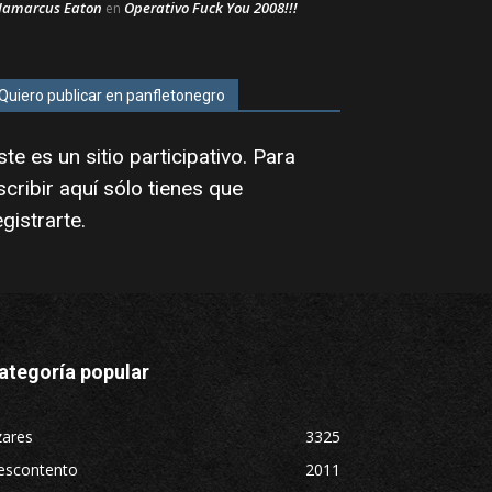
Jamarcus Eaton
Operativo Fuck You 2008!!!
en
Quiero publicar en panfletonegro
ste es un sitio participativo. Para
scribir aquí sólo tienes que
egistrarte
.
ategoría popular
zares
3325
escontento
2011