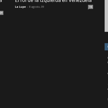
a
El rol de la izquierda en Venezuela
La Lupe
-
8 agosto, 09
16
29