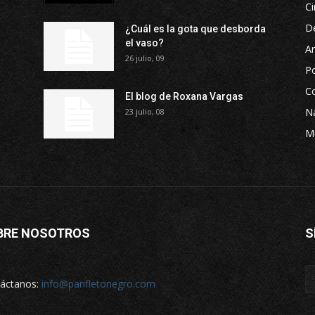
Ci
D
¿Cuál es la gota que desborda
el vaso?
Ar
26 julio, 09
P
Co
El blog de Roxana Vargas
Na
23 julio, 08
M
BRE NOSOTROS
S
áctanos:
info@panfletonegro.com