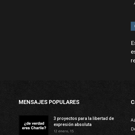
E
e
r
MENSAJES POPULARES
C
3 proyectos para la libertad de
A
expresión absoluta
D
12 enero, 15