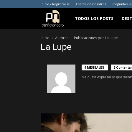
Inicio / Registrarse
Acerca de nosotros
Preguntas F
panfletonegro
TODOS LOS POSTS
DES
Inicio
Autores
Publicaciones por La Lupe
La Lupe
4 MENSAJES
2 Comentar
Me gusta expresar lo que sient