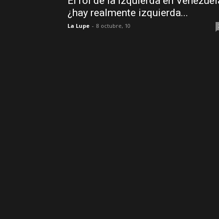
El rol de la izquierda en Venezuel
¿hay realmente izquierda...
La Lupe
-
8 octubre, 10