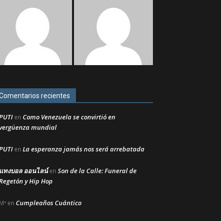
Comentarios recientes
PUTI
Como Venezuela se convirtió en
en
vergüenza mundial
PUTI
La esperanza jamás nos será arrebatada
en
แทงบอล ออนไลน์
Son de la Calle: Funeral de
en
Regetón y Hip Hop
Cumpleaños Cuántico
Mª
en