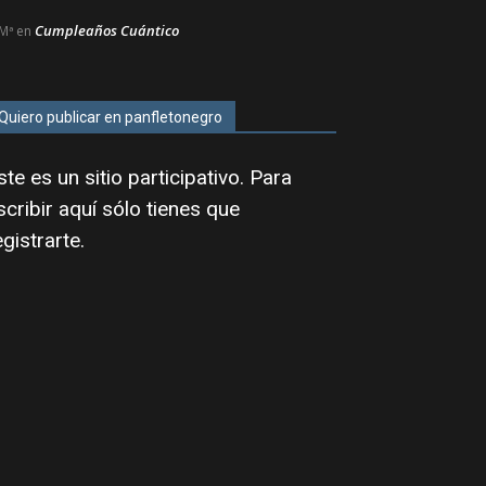
Cumpleaños Cuántico
Mª
en
Quiero publicar en panfletonegro
ste es un sitio participativo. Para
scribir aquí sólo tienes que
egistrarte
.