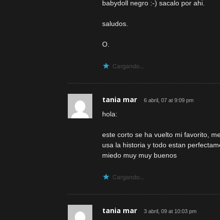
babydoll negro :-) sacalo por ahi.
saludos.
O.
Cargando...
tania mar
6 abril, 07 at 9:09 pm
hola:
este corto se ha vuelto mi favorito, 
usa la historia y todo estan perfecta
miedo muy muy buenos
Cargando...
tania mar
3 abril, 09 at 10:03 pm