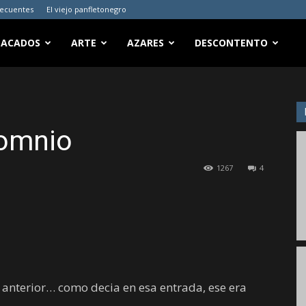
recuentes
El viejo panfletonegro
TACADOS
ARTE
AZARES
DESCONTENTO
somnio
1267
4
t anterior… como decia en esa entrada, ese era