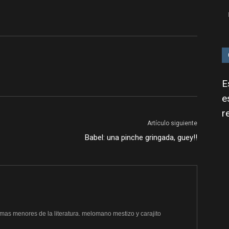
E
e
r
Artículo siguiente
Babel: una pinche gringada, guey!!
rmas menores de la literatura. melomano mestizo y carajito