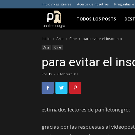
Inicio / Registrarse
Acerca de nosotros
Preguntas F
panfletonegro
TODOS LOS POSTS
DES
Inicio
Arte
Cine
para evitar el insomnio
Arte
Cine
para evitar el in
Por
O.
-
6 febrero, 07
estimados lectores de panfletonegro:
gracias por las respuestas al videopos