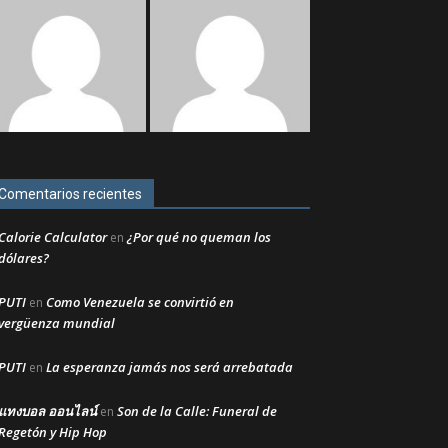
Comentarios recientes
Calorie Calculator
¿Por qué no queman los
en
dólares?
PUTI
Como Venezuela se convirtió en
en
vergüenza mundial
PUTI
La esperanza jamás nos será arrebatada
en
แทงบอล ออนไลน์
Son de la Calle: Funeral de
en
Regetón y Hip Hop