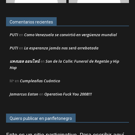
Comentarios recientes
PUTI
Como Venezuela se convirtió en vergüenza mundial
en
PUTI
La esperanza jamás nos será arrebatada
en
แทงบอล ออนไลน์
Son de la Calle: Funeral de Regetón y Hip
en
Hop
Cumpleaños Cuántico
Mª
en
Jamarcus Eaton
Operativo Fuck You 2008!!!
en
Quiero publicar en panfletonegro
Este es un sitio participativo. Para escribir aquí