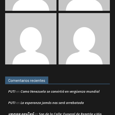
Comentarios recientes
PUTI
Como Venezuela se convirtió en vergüenza mundial
en
PUTI
La esperanza jamás nos será arrebatada
en
แทงบอล ออนไลน์
Son de la Calle: Funeral de Regetón y Hip
en