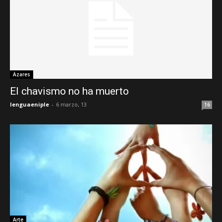
Azares
El chavismo no ha muerto
lenguaeniple
-
6 marzo, 13
16
Arte