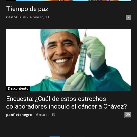
Tiempo de paz
Carlos Luis
-
6 marzo, 13
2
Descontento
Encuesta: ¿Cuál de estos estrechos
colaboradores inoculó el cáncer a Chávez?
panfletonegro
-
6 marzo, 13
29