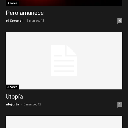
Azares
Pero amanece
el Coronel
-
6 marzo, 13
0
Azares
Utopía
alejorta
-
6 marzo, 13
1