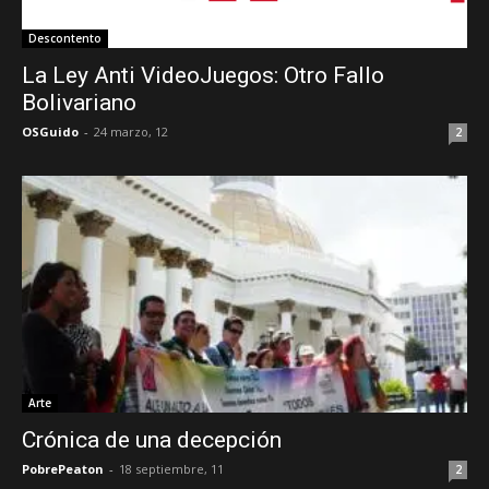
Descontento
La Ley Anti VideoJuegos: Otro Fallo
Bolivariano
OSGuido
-
24 marzo, 12
2
Arte
Crónica de una decepción
PobrePeaton
-
18 septiembre, 11
2