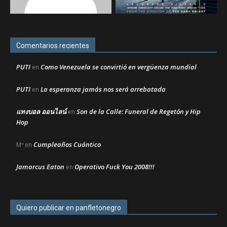
Comentarios recientes
PUTI
Como Venezuela se convirtió en vergüenza mundial
en
PUTI
La esperanza jamás nos será arrebatada
en
แทงบอล ออนไลน์
Son de la Calle: Funeral de Regetón y Hip
en
Hop
Cumpleaños Cuántico
Mª
en
Jamarcus Eaton
Operativo Fuck You 2008!!!
en
Quiero publicar en panfletonegro