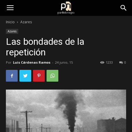
panfletonegro
Inicio
Azares
Azares
Las bondades de la
repetición
Por
Luis Cárdenas Ramos
-
24 junio, 15
1233
0