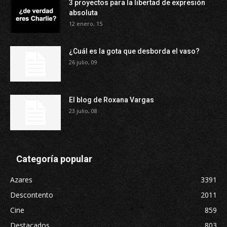
3 proyectos para la libertad de expresión
absoluta
12 enero, 15
¿Cuál es la gota que desborda el vaso?
26 julio, 09
El blog de Roxana Vargas
23 julio, 08
Categoría popular
Azares
3391
Descontento
2011
Cine
859
Destacados
803