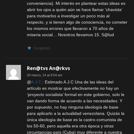
conveniencia). Mi interés en plantear estas ideas es
abrir los ojos a quién aún se hace llamar ‘chavista’
para motivarlos a investigar un poco más al
respecto, y si tienen algo de consciencia, no cometer
los mismos errores que llevaron a 70 años de
miseria social… Nosotros llevamos 15. S@lud
Cargando...
Ren@tvs An@rkvs
20 marzo, 14 at 8:54 am
@
A.J.C.
: Estimado A.J.C Una de las ideas del
artículo es mostrar que efectivamente no hay un
‘proyecto socialista’ formal en este gobierno, solo le
van dando forma de acuerdo a las necesidades. Y
por supuesto, no hay ninguna ideología de base
para aplicarlo a la actualidad venezolana. Quizás la
única ideología de base es la castro-comunista de
los 50-60, pero aquella era otra época y otras
circuntancias-país (Cuba) muy diferente a nuestra