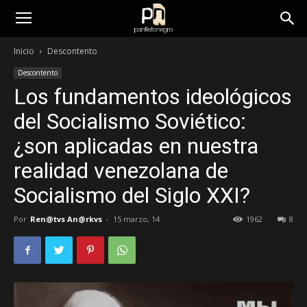
panfletonegro
Inicio
Descontento
Descontento
Los fundamentos ideológicos
del Socialismo Soviético:
¿son aplicadas en nuestra
realidad venezolana de
Socialismo del Siglo XXI?
Por
Ren@tvs An@rkvs
-
15 marzo, 14
1962
8