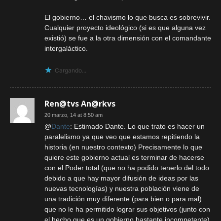
El gobierno… el chavismo lo que busca es sobrevivir.
Cualquier proyecto ideológico (si es que alguna vez
existió) se fue a la otra dimensión con el comandante
intergaláctico.
Cargando...
Ren@tvs An@rkvs
20 marzo, 14 at 8:50 am
@
Dante
: Estimado Dante. Lo que trato es hacer un
paralelismo ya que veo que estamos repitiendo la
historia (en nuestro contexto) Precisamente lo que
quiere este gobierno actual es terminar de hacerse
con el Poder total (que no ha podido tenerlo del todo
debido a que hay mayor difusión de ideas por las
nuevas tecnologías) y nuestra población viene de
una tradición muy diferente (para bien o para mal)
que no le ha permitido lograr sus objetivos (junto con
el hecho que es un gobierno bastante incompetente)