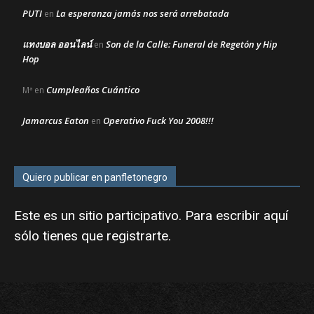
PUTI
La esperanza jamás nos será arrebatada
en
แทงบอล ออนไลน์
Son de la Calle: Funeral de Regetón y Hip
en
Hop
Cumpleaños Cuántico
Mª
en
Jamarcus Eaton
Operativo Fuck You 2008!!!
en
Quiero publicar en panfletonegro
Este es un sitio participativo. Para escribir aquí
sólo tienes que
registrarte
.