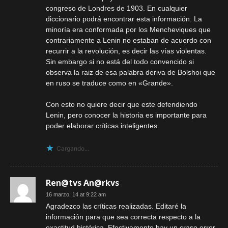
congreso de Londres de 1903. En cualquier
diccionario podrá encontrar esta información. La
minoría era conformada por los Mencheviques que
contrariamente a Lenin no estaban de acuerdo con
recurrir a la revolución, es decir las vías violentas.
Sin embargo si no está del todo convencido si
observa la raiz de esa palabra deriva de Bolshoi que
en ruso se traduce como en «Grande».
Con esto no quiere decir que este defendiendo
Lenin, pero conocer la historia es importante para
poder elaborar críticas inteligentes.
Cargando...
Ren@tvs An@rkvs
16 marzo, 14 at 9:22 am
Agradezco las críticas realizadas. Editaré la
información para que sea correcta respecto a la
exactitud histórica. Efectivamente hay un craso error