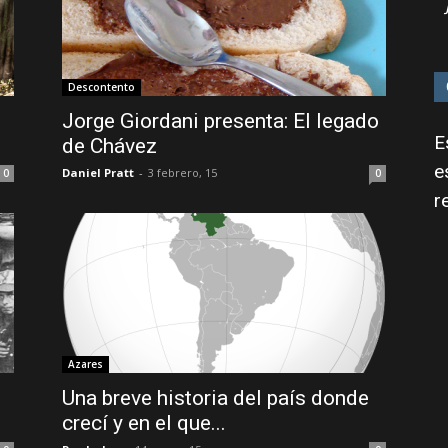
Descontento
Jorge Giordani presenta: El legado
E
de Chávez
e
Daniel Pratt
-
3 febrero, 15
0
0
r
Azares
Una breve historia del país donde
crecí y en el que...