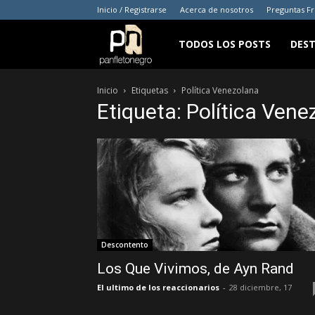
Inicio / Registrarse
Acerca de nosotros
Preguntas F
panfletonegro
TODOS LOS POSTS
DES
Inicio
Etiquetas
Política Venezolana
Etiqueta: Política Ven
Descontento
Los Que Vivimos, de Ayn Rand
El ultimo de los reaccionarios
-
28 diciembre, 17