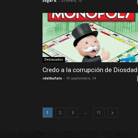
Edgar B.
-
25 enero, 15
Destacados
Credo a la corrupción de Diosda
rdelbufalo
-
10 septiembre, 14
...
1
2
3
11