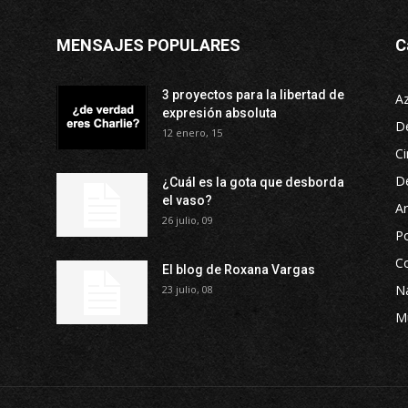
MENSAJES POPULARES
C
3 proyectos para la libertad de
A
expresión absoluta
D
12 enero, 15
Ci
D
¿Cuál es la gota que desborda
el vaso?
Ar
26 julio, 09
P
Co
El blog de Roxana Vargas
Na
23 julio, 08
M