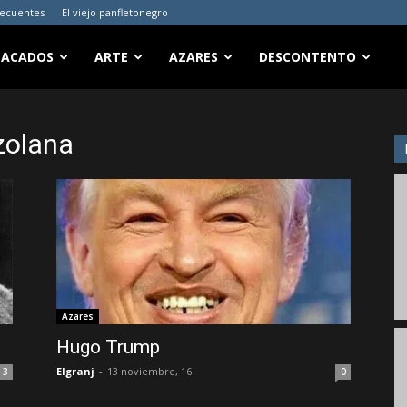
recuentes
El viejo panfletonegro
TACADOS
ARTE
AZARES
DESCONTENTO
ezolana
Azares
Hugo Trump
Elgranj
-
13 noviembre, 16
3
0