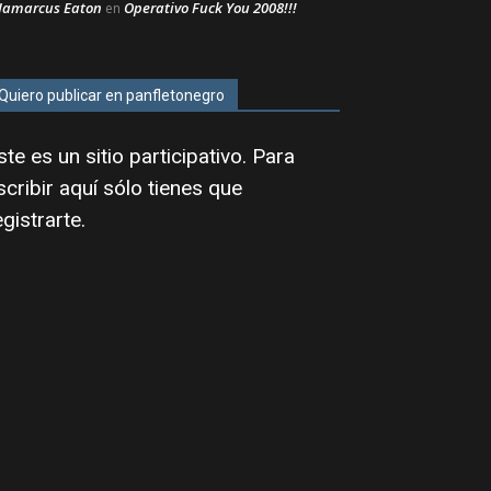
Jamarcus Eaton
Operativo Fuck You 2008!!!
en
Quiero publicar en panfletonegro
ste es un sitio participativo. Para
scribir aquí sólo tienes que
egistrarte
.