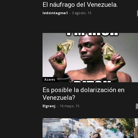
El náufrago del Venezuela.
ledsintagma1
-
3 agosto, 15
Azares
Es posible la dolarización en
Venezuela?
Elgranj
-
16 mayo, 15