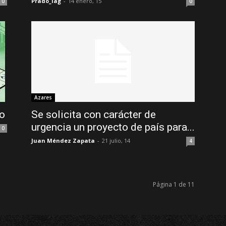
Prado_lag
-
14 enero, 15
0
0
Azares
do
Se solicita con carácter de
urgencia un proyecto de país para...
0
Juan Méndez Zapata
-
21 julio, 14
4
Página 1 de 11