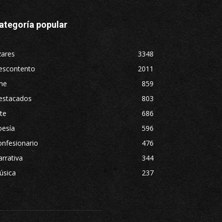
ategoría popular
zares
3348
escontento
2011
ne
859
estacados
803
te
686
oesía
596
nfesionario
476
rrativa
344
úsica
237