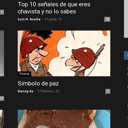
Top 10 señales de que eres
chavista y no lo sabes
1
Luis H. Acuña
-
11 junio, 15
23
Poesía
Símbolo de paz
Danny As
-
17 febrero, 15
1
14