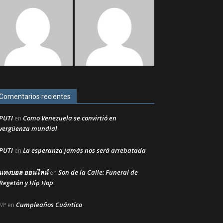
Comentarios recientes
PUTI
Como Venezuela se convirtió en
en
vergüenza mundial
PUTI
La esperanza jamás nos será arrebatada
en
แทงบอล ออนไลน์
Son de la Calle: Funeral de
en
Regetón y Hip Hop
Cumpleaños Cuántico
Mª
en