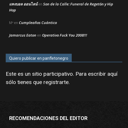
แทงบอล ออนไลน์
Son de la Calle: Funeral de Regetón y Hip
en
Hop
Cumpleaños Cuántico
Mª
en
Jamarcus Eaton
Operativo Fuck You 2008!!!
en
Quiero publicar en panfletonegro
Este es un sitio participativo. Para escribir aquí
sólo tienes que
registrarte
.
RECOMENDACIONES DEL EDITOR