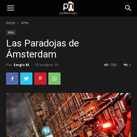
panfletonegro
Inicio
Arte
Arte
Las Paradojas de
Ámsterdam
Por
Sergio M.
-
13 octubre, 13
1280
6