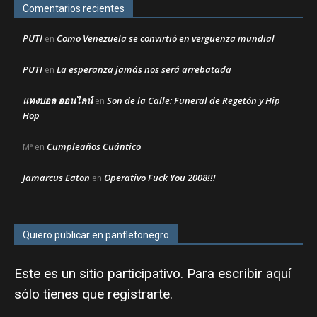
Comentarios recientes
PUTI
Como Venezuela se convirtió en vergüenza mundial
en
PUTI
La esperanza jamás nos será arrebatada
en
แทงบอล ออนไลน์
Son de la Calle: Funeral de Regetón y Hip
en
Hop
Cumpleaños Cuántico
Mª
en
Jamarcus Eaton
Operativo Fuck You 2008!!!
en
Quiero publicar en panfletonegro
Este es un sitio participativo. Para escribir aquí
sólo tienes que
registrarte
.