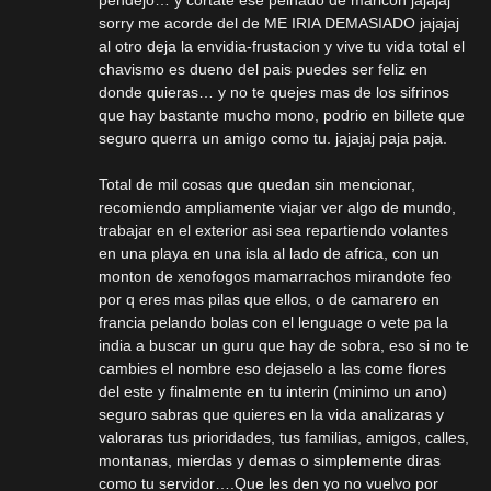
pendejo… y cortate ese peinado de maricon jajajaj
sorry me acorde del de ME IRIA DEMASIADO jajajaj
al otro deja la envidia-frustacion y vive tu vida total el
chavismo es dueno del pais puedes ser feliz en
donde quieras… y no te quejes mas de los sifrinos
que hay bastante mucho mono, podrio en billete que
seguro querra un amigo como tu. jajajaj paja paja.
Total de mil cosas que quedan sin mencionar,
recomiendo ampliamente viajar ver algo de mundo,
trabajar en el exterior asi sea repartiendo volantes
en una playa en una isla al lado de africa, con un
monton de xenofogos mamarrachos mirandote feo
por q eres mas pilas que ellos, o de camarero en
francia pelando bolas con el lenguage o vete pa la
india a buscar un guru que hay de sobra, eso si no te
cambies el nombre eso dejaselo a las come flores
del este y finalmente en tu interin (minimo un ano)
seguro sabras que quieres en la vida analizaras y
valoraras tus prioridades, tus familias, amigos, calles,
montanas, mierdas y demas o simplemente diras
como tu servidor….Que les den yo no vuelvo por