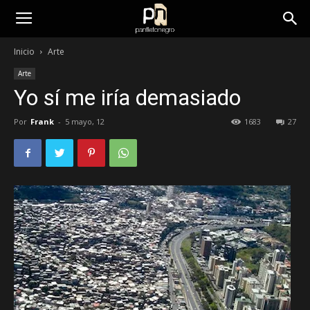
panfletonegro
Inicio
Arte
Arte
Yo sí me iría demasiado
Por
Frank
-
5 mayo, 12
1683
27