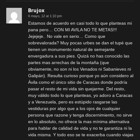
Brujox
6 mayo, 12 at 1:10 pm
Estamos de acuerdo en casi todo lo que planteas mi
pana pero… CON MI AVILA NO TE METAS!!!
Jejejeje.. No vale en serio… Como que
sobrevalorada? Muy pocas urbes se dan el tupé que
tienen un monumento natural de semejante
envergadura a sus pies. Quizá no has conocido las
partes mas arrechas de la montaña (que
obviamente, no son ni los Venados ni Sabanieves ni
Galipán). Resulta curioso porque yo aún considero al
Ávila como el único sitio de Caracas donde podría
pasar el resto de mi vida sin quejarme. Del resto,
muy válido todo lo que planteas, yo adoro a Caracas
y a Venezuela, pero es estúpido rasgarse las
vestiduras por algo que a los ojos de cualquier
persona que razone y tenga discernimiento, no sirve
en lo absoluto, no ofrece la mas mínima alternativa
para hablar de calidad de vida y no te garantiza ni la
vida misma. Y todo eso se te exacerba cuando viajas