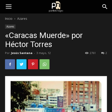
panfletonegro
Inicio
Azares
Azares
«Caracas Muerde» por
Héctor Torres
Por
Jesús Santana
-
3 mayo, 12
2761
2