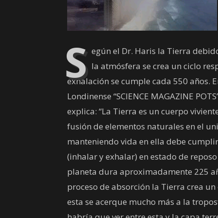
S
egún el Dr. Haris la Tierra debi
la atmósfera se crea un ciclo resp
exhalación se cumple cada 550 años. En 
Londinense “SCIENCE MAGAZINE POTS” s
explica: “La Tierra es un cuerpo vivie
fusión de elementos naturales en el un
manteniendo vida en ella debe cumplir 
(inhalar y exhalar) en estado de repo
planeta dura aproximadamente 225 años
proceso de absorción la Tierra crea u
esta se acerque mucho más a la tropos
habría que ver entre esta y la capa ter