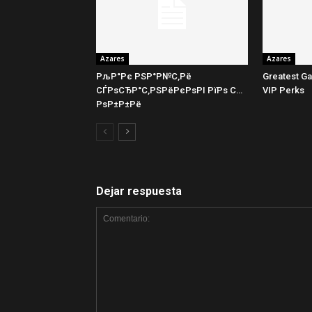
Azares
Azares
РљР°Рє РЅР°Р№С‚Рё
Greatest Ga
СЃРѕСЂР°С‚РЅРёРєРѕРІ РїРѕ С…
VIP Perks
РѕР±Р±Рё
Dejar respuesta