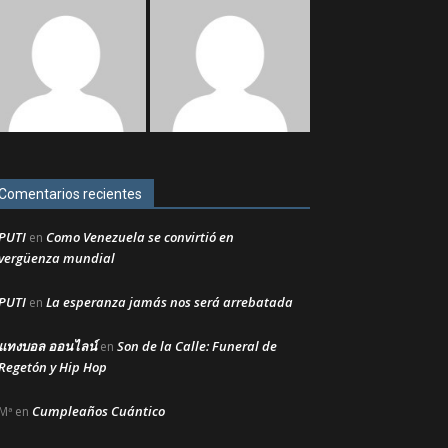
Comentarios recientes
PUTI
Como Venezuela se convirtió en
en
vergüenza mundial
PUTI
La esperanza jamás nos será arrebatada
en
แทงบอล ออนไลน์
Son de la Calle: Funeral de
en
Regetón y Hip Hop
Cumpleaños Cuántico
Mª
en