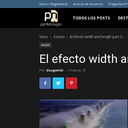
Inicio / Registrarse
Acerca de nosotros
Preguntas F
panfletonegro
TODOS LOS POSTS
DES
Inicio
Azares
El efecto width and length part 2…
Azares
El efecto width 
Por
dougwildr
-
7 marzo, 12