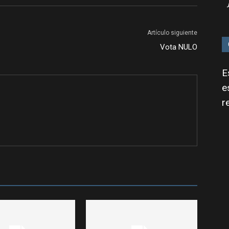
Artículo siguiente
Vota NULO
E
e
r