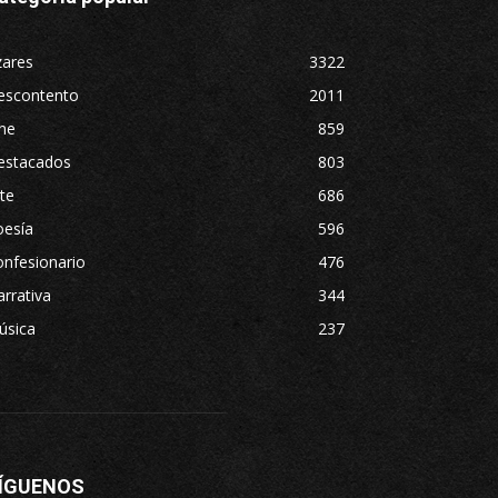
zares
3322
escontento
2011
ne
859
estacados
803
te
686
oesía
596
nfesionario
476
rrativa
344
úsica
237
ÍGUENOS