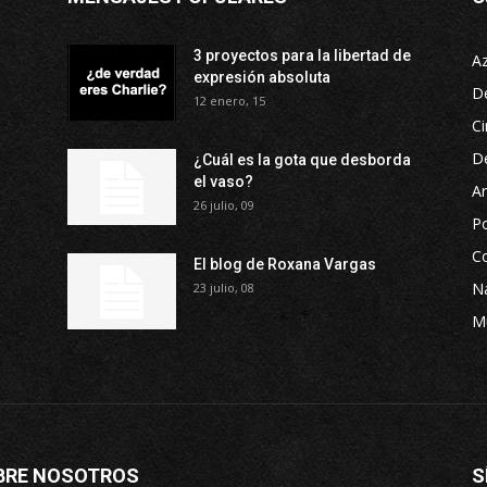
3 proyectos para la libertad de
A
expresión absoluta
D
12 enero, 15
Ci
D
¿Cuál es la gota que desborda
el vaso?
Ar
26 julio, 09
P
Co
El blog de Roxana Vargas
Na
23 julio, 08
M
BRE NOSOTROS
S