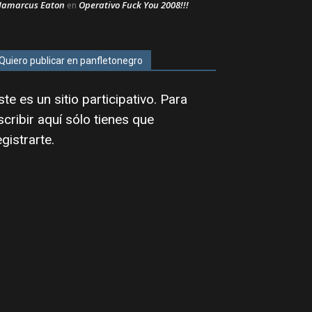
Jamarcus Eaton
Operativo Fuck You 2008!!!
en
Quiero publicar en panfletonegro
ste es un sitio participativo. Para
scribir aquí sólo tienes que
egistrarte
.