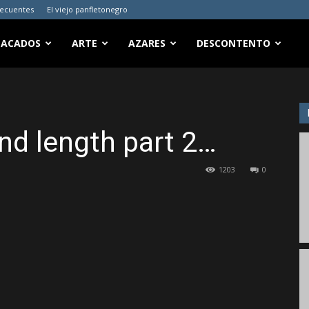
recuentes
El viejo panfletonegro
TACADOS
ARTE
AZARES
DESCONTENTO
and length part 2…
1203
0