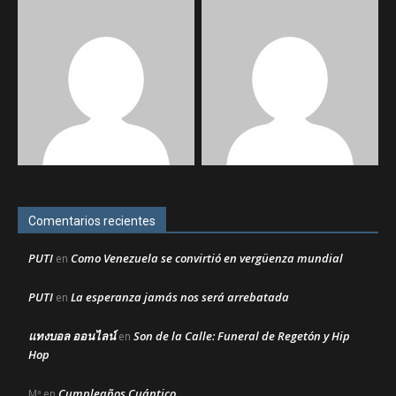
Comentarios recientes
PUTI
Como Venezuela se convirtió en vergüenza mundial
en
PUTI
La esperanza jamás nos será arrebatada
en
แทงบอล ออนไลน์
Son de la Calle: Funeral de Regetón y Hip
en
Hop
Cumpleaños Cuántico
Mª
en