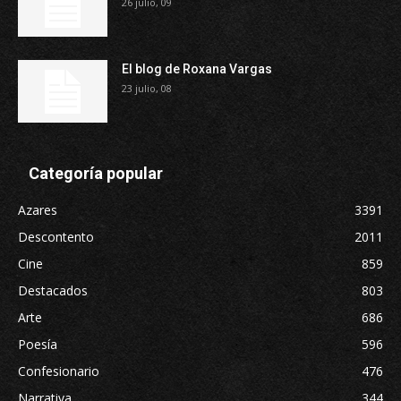
26 julio, 09
El blog de Roxana Vargas
23 julio, 08
Categoría popular
Azares
3391
Descontento
2011
Cine
859
Destacados
803
Arte
686
Poesía
596
Confesionario
476
Narrativa
344