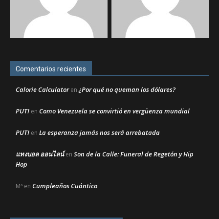
Comentarios recientes
Calorie Calculator
¿Por qué no queman los dólares?
en
PUTI
Como Venezuela se convirtió en vergüenza mundial
en
PUTI
La esperanza jamás nos será arrebatada
en
แทงบอล ออนไลน์
Son de la Calle: Funeral de Regetón y Hip
en
Hop
Cumpleaños Cuántico
Mª
en