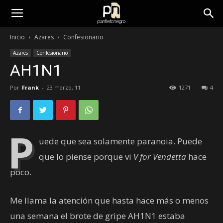
panfletonegro
Inicio
Azares
Confesionario
Azares
Confesionario
AH1N1
Por
Frank
-
23 marzo, 11
1271
4
P
uede que sea solamente paranoia. Puede
que lo piense porque vi
V for Vendetta
hace
poco.
Me llama la atención que hasta hace más o menos
una semana el brote de gripe AH1N1 estaba