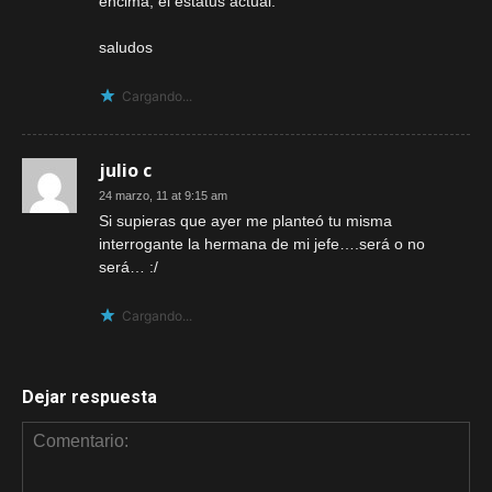
encima, el estatus actual.
saludos
Cargando...
julio c
24 marzo, 11 at 9:15 am
Si supieras que ayer me planteó tu misma
interrogante la hermana de mi jefe….será o no
será… :/
Cargando...
Dejar respuesta