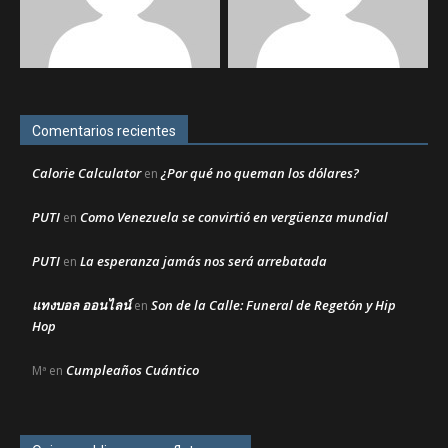
Comentarios recientes
Calorie Calculator
¿Por qué no queman los dólares?
en
PUTI
Como Venezuela se convirtió en vergüenza mundial
en
PUTI
La esperanza jamás nos será arrebatada
en
แทงบอล ออนไลน์
Son de la Calle: Funeral de Regetón y Hip
en
Hop
Cumpleaños Cuántico
Mª
en