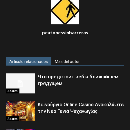
peatonessinbarreras
Artículo relacionados
Más del autor
Что предстоит веб в ближайшем
грядущем
Azares
Καινούργια Online Casino Ανακαλύψτε
την Νέα Γενιά Ψυχαγωγίας
Azares