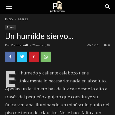
panfletonegro
Inicio
Azares
Azares
Un humilde siervo…
Por
Dannarwill
-
26 marzo, 10
1216
0
E
l húmedo y caliente calabozo tiene
únicamente lo necesario: nada en absoluto.
Apenas un lastimero haz de luz cae desde lo alto a
través del pequeño agujero que constituye su
única ventana, iluminando un minúsculo punto del
piso de tierra del claustro. No le hace falta a un