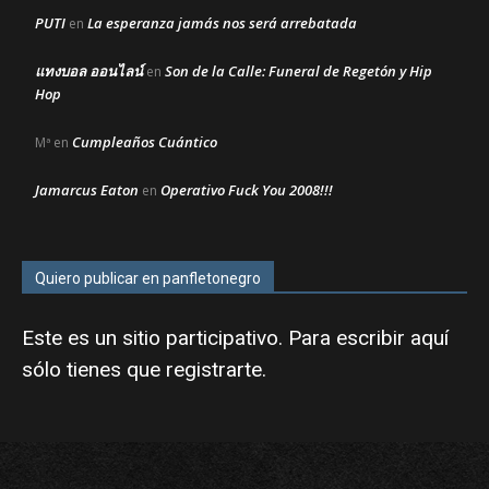
PUTI
La esperanza jamás nos será arrebatada
en
แทงบอล ออนไลน์
Son de la Calle: Funeral de Regetón y Hip
en
Hop
Cumpleaños Cuántico
Mª
en
Jamarcus Eaton
Operativo Fuck You 2008!!!
en
Quiero publicar en panfletonegro
Este es un sitio participativo. Para escribir aquí
sólo tienes que
registrarte
.