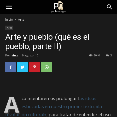
panfletonegro
Inicio
Arte
Arte
Arte y pueblo (qué es el
pueblo, parte II)
Por
vinz
-
9 agosto, 10
2040
5
A
cá intentaremos prolongar l
as ideas
esbozadas en nuestro primer texto, «la
revolución cultural»
, para tratar de entender el uso