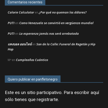
Comentarios recientes
Calorie Calculator
¿Por qué no queman los dólares?
en
PUTI
Como Venezuela se convirtió en vergüenza mundial
en
PUTI
La esperanza jamás nos será arrebatada
en
แทงบอล ออนไลน์
Son de la Calle: Funeral de Regetón y Hip
en
Hop
Cumpleaños Cuántico
Mª
en
Quiero publicar en panfletonegro
Este es un sitio participativo. Para escribir aquí
sólo tienes que
registrarte
.