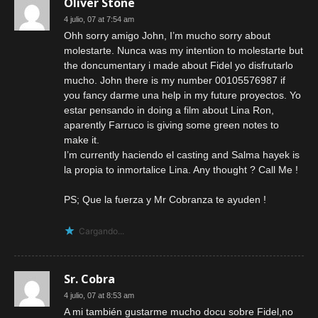
Oliver Stone
4 julio, 07 at 7:54 am
Ohh sorry amigo John, I’m mucho sorry about
molestarte. Nunca was my intention to molestarte but
the doncumentary i made about Fidel yo disfrutarlo
mucho. John there is my number 00105576987 if
you fancy darme una help in my future proyectos. Yo
estar pensando in doing a film about Lina Ron,
aparently Farruco is giving some green notes to
make it.
I’m currently haciendo el casting and Salma hayek is
la propia to inmortalice Lina. Any thought ? Call Me !
PS; Que la fuerza y Mr Cobranza te ayuden !
Cargando...
Sr. Cobra
4 julio, 07 at 8:53 am
A mi también gustarme mucho docu sobre Fidel,no