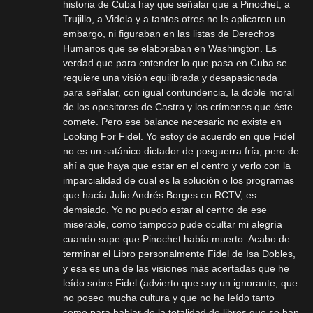
historia de Cuba hay que señalar que a Pinochet, a
Trujillo, a Videla y a tantos otros no le aplicaron un
embargo, ni figuraban en las listas de Derechos
Humanos que se elaboraban en Washington. Es
verdad que para entender lo que pasa en Cuba se
requiere una visión equilibrada y desapasionada
para señalar, con igual contundencia, la doble moral
de los opositores de Castro y los crímenes que éste
comete. Pero ese balance necesario no existe en
Looking For Fidel. Yo estoy de acuerdo en que Fidel
no es un satánico dictador de posguerra fría, pero de
ahí a que haya que estar en el centro y verlo con la
imparcialidad de cual es la solución o los programas
que hacía Julio Andrés Borges en RCTV, es
demsiado. Yo no puedo estar al centro de ese
miserable, como tampoco pude ocultar mi alegría
cuando supe que Pinochet había muerto. Acabo de
terminar el Libro personalmente Fidel de Isa Dobles,
y esa es una de las visiones más acertadas que he
leído sobre Fidel (advierto que soy un ignorante, que
no poseo mucha cultura y que no he leído tanto
como para hablar de la totalidad de libros que se han