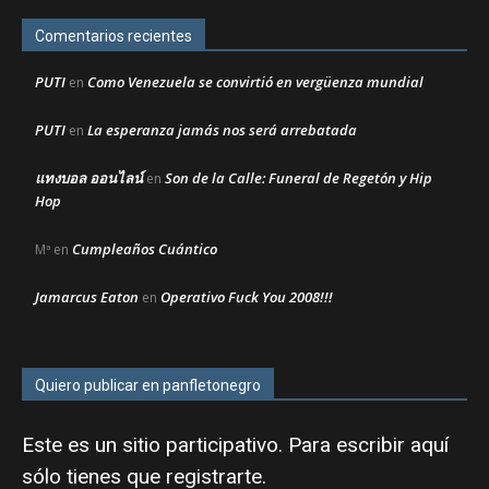
Comentarios recientes
PUTI
Como Venezuela se convirtió en vergüenza mundial
en
PUTI
La esperanza jamás nos será arrebatada
en
แทงบอล ออนไลน์
Son de la Calle: Funeral de Regetón y Hip
en
Hop
Cumpleaños Cuántico
Mª
en
Jamarcus Eaton
Operativo Fuck You 2008!!!
en
Quiero publicar en panfletonegro
Este es un sitio participativo. Para escribir aquí
sólo tienes que
registrarte
.