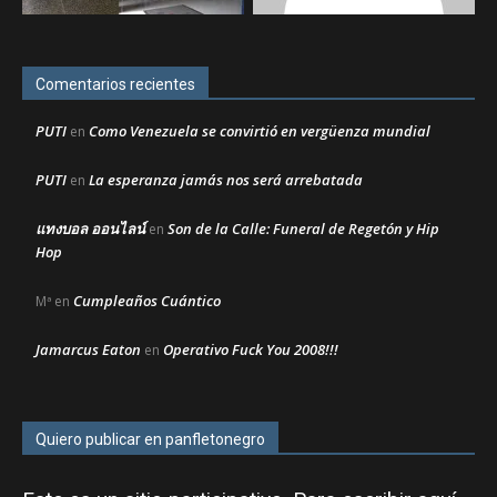
Comentarios recientes
PUTI
Como Venezuela se convirtió en vergüenza mundial
en
PUTI
La esperanza jamás nos será arrebatada
en
แทงบอล ออนไลน์
Son de la Calle: Funeral de Regetón y Hip
en
Hop
Cumpleaños Cuántico
Mª
en
Jamarcus Eaton
Operativo Fuck You 2008!!!
en
Quiero publicar en panfletonegro