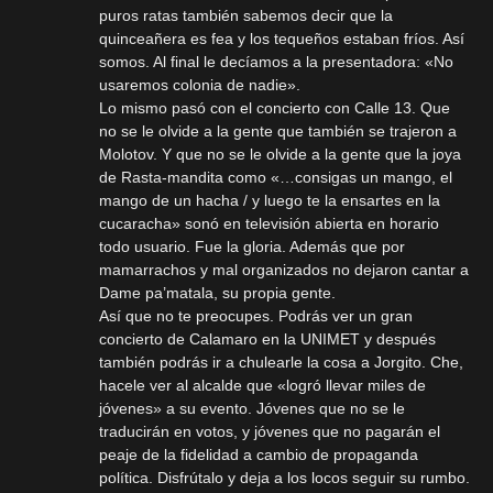
puros ratas también sabemos decir que la
quinceañera es fea y los tequeños estaban fríos. Así
somos. Al final le decíamos a la presentadora: «No
usaremos colonia de nadie».
Lo mismo pasó con el concierto con Calle 13. Que
no se le olvide a la gente que también se trajeron a
Molotov. Y que no se le olvide a la gente que la joya
de Rasta-mandita como «…consigas un mango, el
mango de un hacha / y luego te la ensartes en la
cucaracha» sonó en televisión abierta en horario
todo usuario. Fue la gloria. Además que por
mamarrachos y mal organizados no dejaron cantar a
Dame pa’matala, su propia gente.
Así que no te preocupes. Podrás ver un gran
concierto de Calamaro en la UNIMET y después
también podrás ir a chulearle la cosa a Jorgito. Che,
hacele ver al alcalde que «logró llevar miles de
jóvenes» a su evento. Jóvenes que no se le
traducirán en votos, y jóvenes que no pagarán el
peaje de la fidelidad a cambio de propaganda
política. Disfrútalo y deja a los locos seguir su rumbo.