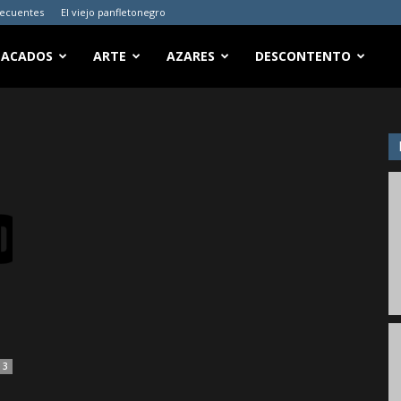
recuentes
El viejo panfletonegro
TACADOS
ARTE
AZARES
DESCONTENTO
3