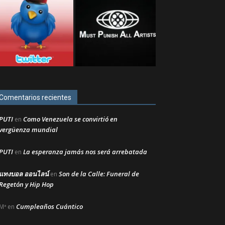
Comentarios recientes
PUTI
Como Venezuela se convirtió en
en
vergüenza mundial
PUTI
La esperanza jamás nos será arrebatada
en
แทงบอล ออนไลน์
Son de la Calle: Funeral de
en
Regetón y Hip Hop
Cumpleaños Cuántico
Mª
en