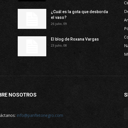
Ci
D
¿Cuál es la gota que desborda
el vaso?
Ar
26 julio, 09
P
Co
El blog de Roxana Vargas
Na
23 julio, 08
M
BRE NOSOTROS
S
áctanos:
info@panfletonegro.com