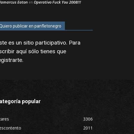
Jamarcus Eaton
Operativo Fuck You 2008!!!
en
Quiero publicar en panfletonegro
ste es un sitio participativo. Para
scribir aquí sólo tienes que
egistrarte
.
ategoría popular
zares
3306
escontento
2011