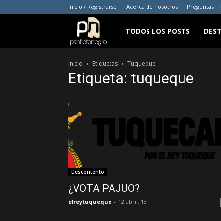
Inicio / Registrarse
Acerca de nosotros
Preguntas F
panfletonegro
TODOS LOS POSTS
DES
Inicio
Etiquetas
Tuqueque
Etiqueta: tuqueque
Descontento
¿VOTA PAJUO?
elreytuqueque
-
12 abril, 13