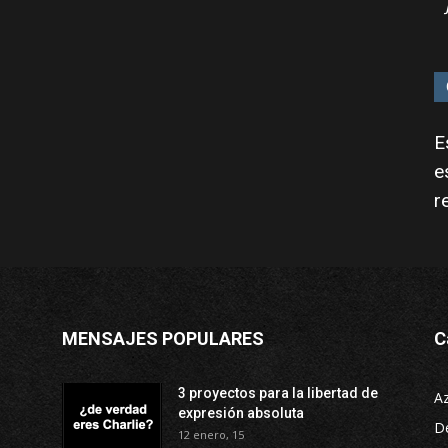
E
e
r
MENSAJES POPULARES
C
3 proyectos para la libertad de
A
expresión absoluta
D
12 enero, 15