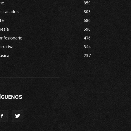
ne
859
estacados
803
te
686
oesía
596
nfesionario
476
rrativa
344
úsica
237
ÍGUENOS