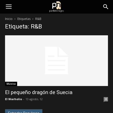
panfletonegro
Inicio
Etiquetas
R&B
Etiqueta: R&B
Música
El pequeño dragón de Suecia
El Warholio
-
13 agosto, 12
0