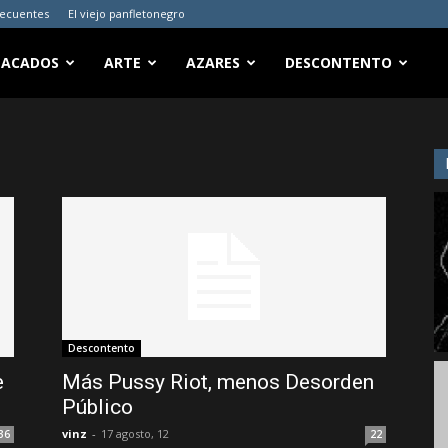
recuentes
El viejo panfletonegro
TACADOS
ARTE
AZARES
DESCONTENTO
Descontento
e
Más Pussy Riot, menos Desorden
Público
vinz
-
17 agosto, 12
36
22