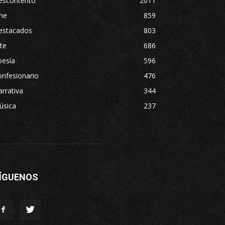
escontento
2011
ne
859
estacados
803
te
686
oesía
596
nfesionario
476
rrativa
344
úsica
237
ÍGUENOS