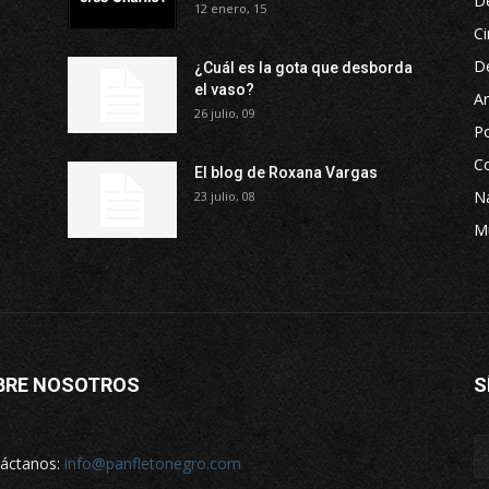
D
12 enero, 15
Ci
D
¿Cuál es la gota que desborda
el vaso?
Ar
26 julio, 09
P
Co
El blog de Roxana Vargas
Na
23 julio, 08
M
BRE NOSOTROS
S
áctanos:
info@panfletonegro.com