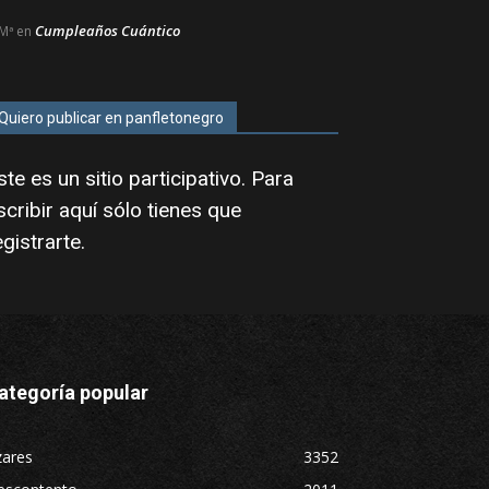
Cumpleaños Cuántico
Mª
en
Quiero publicar en panfletonegro
ste es un sitio participativo. Para
scribir aquí sólo tienes que
egistrarte
.
ategoría popular
zares
3352