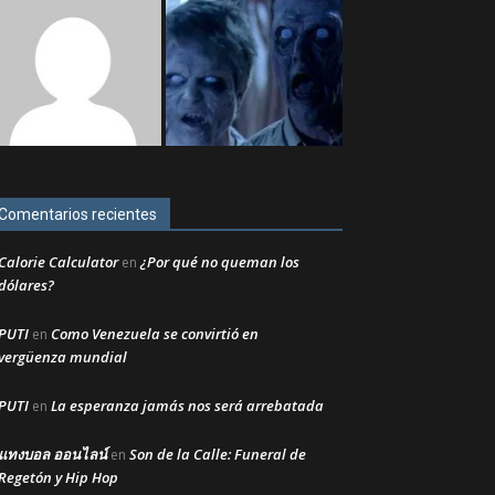
Comentarios recientes
Calorie Calculator
¿Por qué no queman los
en
dólares?
PUTI
Como Venezuela se convirtió en
en
vergüenza mundial
PUTI
La esperanza jamás nos será arrebatada
en
แทงบอล ออนไลน์
Son de la Calle: Funeral de
en
Regetón y Hip Hop