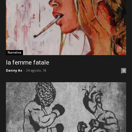
Narrativa
la femme fatale
Danny As
-
24 agosto, 18
0