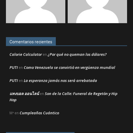
Comentarios recientes
Calorie Calculator
¿Por qué no queman los dólares?
en
PUTI
Como Venezuela se convirtió en vergüenza mundial
en
PUTI
La esperanza jamás nos será arrebatada
en
แทงบอล ออนไลน์
Son de la Calle: Funeral de Regetón y Hip
en
Hop
Cumpleaños Cuántico
Mª
en