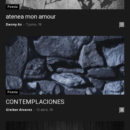
Poesía
atenea mon amour
Danny As
-
7 junio, 18
1
Poesía
CONTEMPLACIONES
Gleiber Alvarez
-
12 abril, 18
0