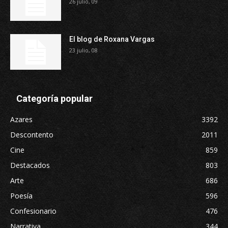
26 julio, 09
El blog de Roxana Vargas
23 julio, 08
Categoría popular
Azares
3392
Descontento
2011
Cine
859
Destacados
803
Arte
686
Poesía
596
Confesionario
476
Narrativa
344