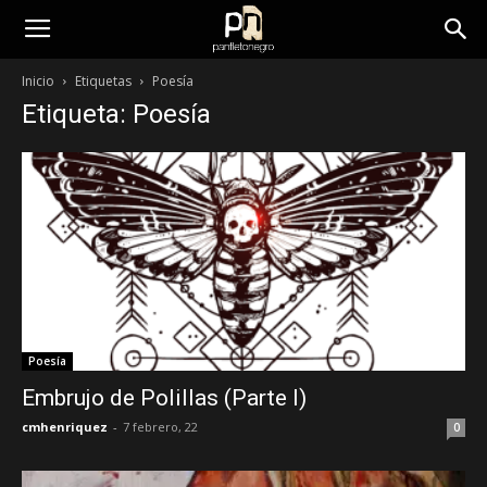
panfletonegro
Inicio
Etiquetas
Poesía
Etiqueta: Poesía
Poesía
Embrujo de Polillas (Parte I)
cmhenriquez
-
7 febrero, 22
0