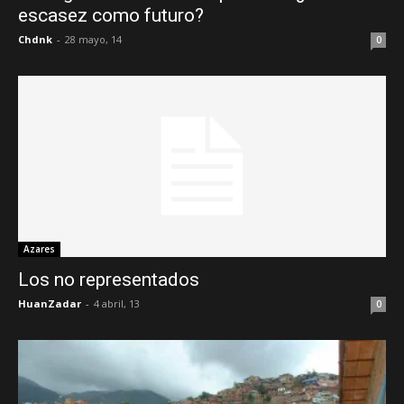
escasez como futuro?
Chdnk
-
28 mayo, 14
0
Azares
Los no representados
HuanZadar
-
4 abril, 13
0