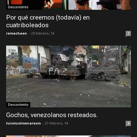
Descontento
Por qué creemos (todavía) en
cuatriboleados
remachaen
-
25 febrero, 14
7
Descontento
Gochos, venezolanos resteados.
luismcolmenaresm
-
21 febrero, 14
4