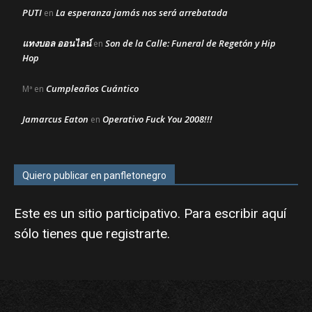
PUTI
La esperanza jamás nos será arrebatada
en
แทงบอล ออนไลน์
Son de la Calle: Funeral de Regetón y Hip
en
Hop
Cumpleaños Cuántico
Mª
en
Jamarcus Eaton
Operativo Fuck You 2008!!!
en
Quiero publicar en panfletonegro
Este es un sitio participativo. Para escribir aquí
sólo tienes que
registrarte
.