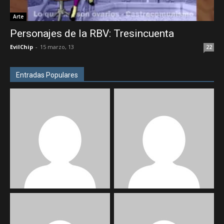
Arte
Personajes de la RBV: Tresincuenta
EvilChip
-
15 marzo, 13
22
Entradas Populares