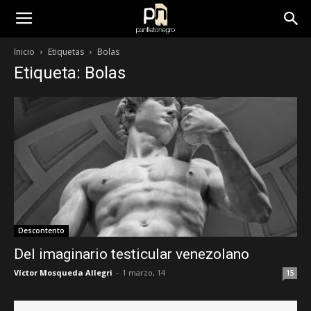
panfletonegro
Inicio
Etiquetas
Bolas
Etiqueta: Bolas
Descontento
Del imaginario testicular venezolano
Víctor Mosqueda Allegri
-
1 marzo, 14
15