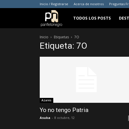
Inicio / Registrarse
Acerca de nosotros
Preguntas F
panfletonegro
TODOS LOS POSTS
DES
Inicio
Etiquetas
7O
Etiqueta: 7O
Azares
Yo no tengo Patria
Asuka
-
8 octubre, 12