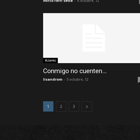
mirco ferri sette
-
6 octubre, 12
Azares
Conmigo no cuenten…
lisandrom
-
5 octubre, 12
1
2
3