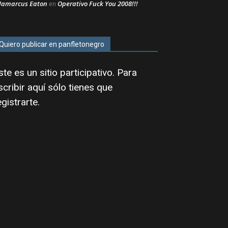
Jamarcus Eaton
Operativo Fuck You 2008!!!
en
Quiero publicar en panfletonegro
ste es un sitio participativo. Para
scribir aquí sólo tienes que
egistrarte
.