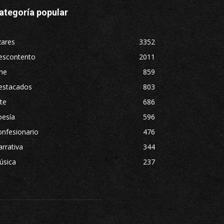
ategoría popular
zares
3352
escontento
2011
ne
859
estacados
803
te
686
oesía
596
nfesionario
476
rrativa
344
úsica
237