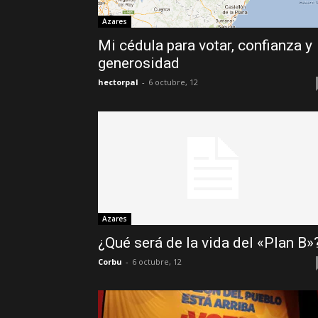
Azares
Mi cédula para votar, confianza y
generosidad
hectorpal
-
6 octubre, 12
Azares
¿Qué será de la vida del «Plan B»
Corbu
-
6 octubre, 12