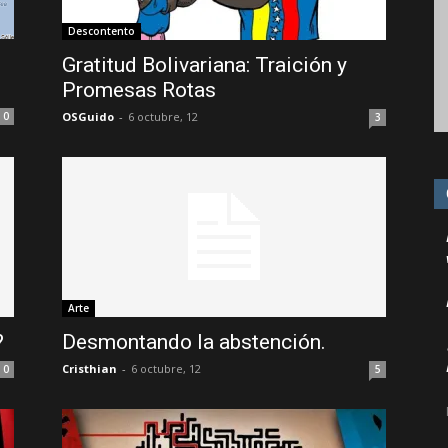
Descontento
Gratitud Bolivariana: Traición y
Promesas Rotas
0
OSGuido
-
6 octubre, 12
3
Arte
?
Desmontando la abstención.
Cristhian
-
6 octubre, 12
0
5