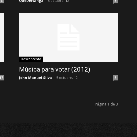
QueDetwinga
-
5 octubre, 12
8
3
Descontento
Música para votar (2012)
John Manuel Silva
-
5 octubre, 12
17
5
Página 1 de 3