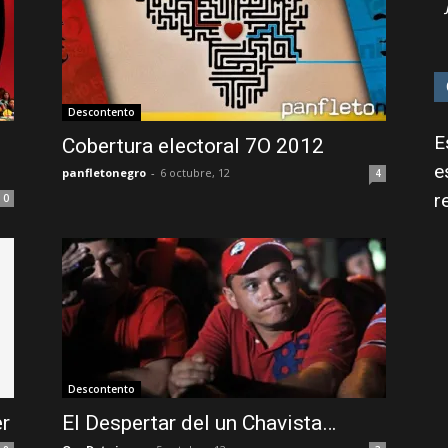
Descontento
E
Cobertura electoral 7O 2012
e
panfletonegro
-
6 octubre, 12
4
r
0
Descontento
r
El Despertar del un Chavista…