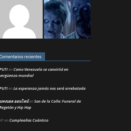
Comentarios recientes
PUTI
Como Venezuela se convirtió en
en
vergüenza mundial
PUTI
La esperanza jamás nos será arrebatada
en
แทงบอล ออนไลน์
Son de la Calle: Funeral de
en
Regetón y Hip Hop
Cumpleaños Cuántico
Mª
en