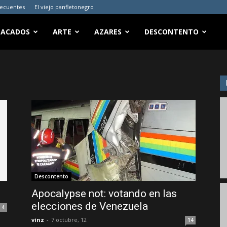
recuentes
El viejo panfletonegro
TACADOS
ARTE
AZARES
DESCONTENTO
Descontento
Apocalypse not: votando en las
elecciones de Venezuela
4
vinz
-
7 octubre, 12
14