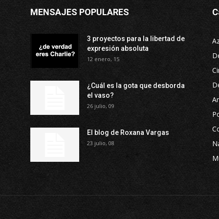
MENSAJES POPULARES
C
3 proyectos para la libertad de
A
expresión absoluta
D
12 enero, 15
Ci
D
¿Cuál es la gota que desborda
el vaso?
Ar
26 julio, 09
P
Co
El blog de Roxana Vargas
Na
23 julio, 08
M