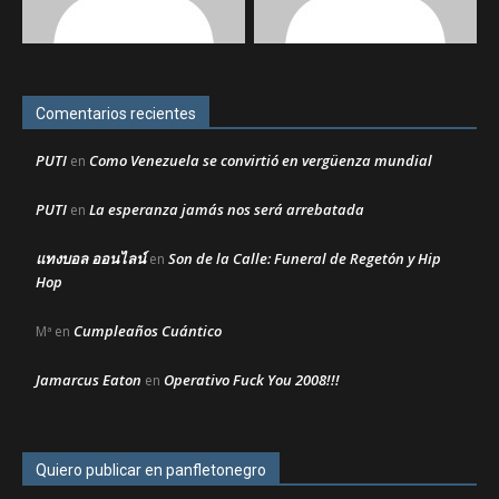
Comentarios recientes
PUTI
Como Venezuela se convirtió en vergüenza mundial
en
PUTI
La esperanza jamás nos será arrebatada
en
แทงบอล ออนไลน์
Son de la Calle: Funeral de Regetón y Hip
en
Hop
Cumpleaños Cuántico
Mª
en
Jamarcus Eaton
Operativo Fuck You 2008!!!
en
Quiero publicar en panfletonegro