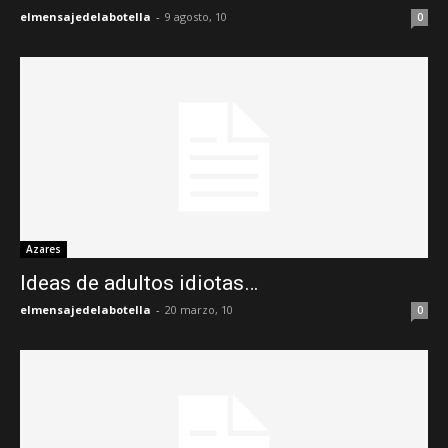
elmensajedelabotella
-
9 agosto, 10
0
Azares
Ideas de adultos idiotas…
elmensajedelabotella
-
20 marzo, 10
0