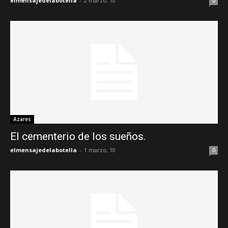
elmensajedelabotella
-
2 marzo, 10
0
Azares
El cementerio de los sueños.
elmensajedelabotella
-
1 marzo, 10
0