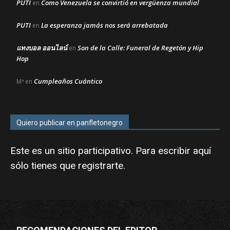
PUTI
Como Venezuela se convirtió en vergüenza mundial
en
PUTI
La esperanza jamás nos será arrebatada
en
แทงบอล ออนไลน์
Son de la Calle: Funeral de Regetón y Hip
en
Hop
Cumpleaños Cuántico
Mª
en
Quiero publicar en panfletonegro
Este es un sitio participativo. Para escribir aquí
sólo tienes que
registrarte
.