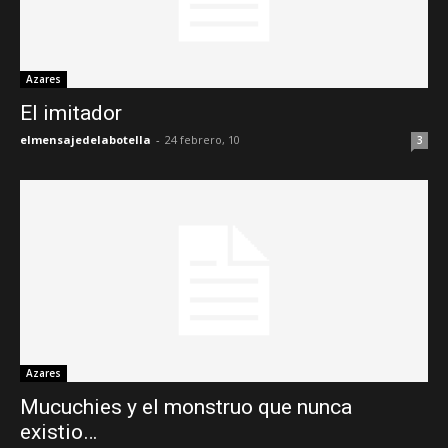
Azares
El imitador
elmensajedelabotella
-
24 febrero, 10
3
Azares
Mucuchies y el monstruo que nunca
existio…