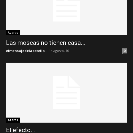
Azares
Las moscas no tienen casa…
elmensajedelabotella
-
14 agosto, 10
0
Azares
El efecto…